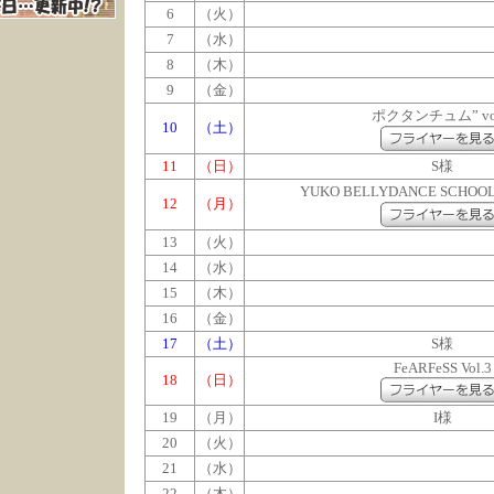
6
（火）
7
（水）
8
（木）
9
（金）
ポクタンチュム” vol
10
（土）
11
（日）
S様
YUKO BELLYDANCE SCHOOL
12
（月
）
13
（火）
14
（水）
15
（木）
16
（金）
17
（土）
S様
FeARFeSS Vol.3
18
（日）
19
（月）
I様
20
（火）
21
（水）
22
（木）