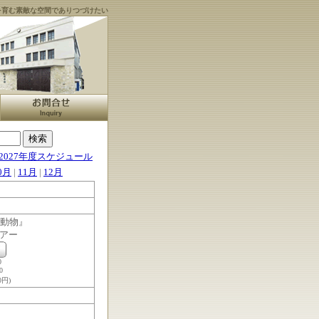
を育む素敵な空間でありつづけたい
2027年度スケジュール
0月
|
11月
|
12月
た動物』
アー
0
0
円)