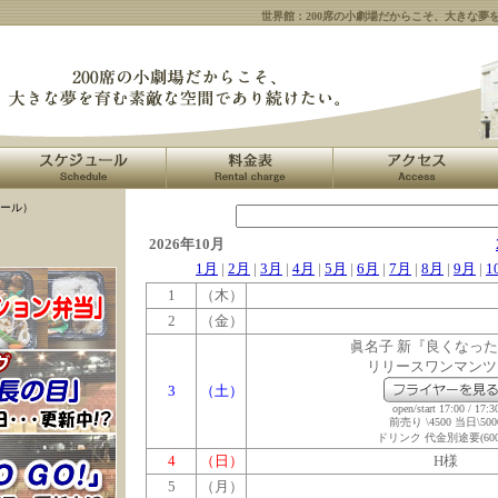
世界館：200席の小劇場だからこそ、大きな夢
ール）
2026年10月
1月
|
2月
|
3月
|
4月
|
5月
|
6月
|
7月
|
8月
|
9月
|
1
1
（木）
2
（金）
眞名子 新『良くなっ
リリースワンマンツ
3
（土）
open/start 17:00 / 17:3
前売り \4500 当日\500
ドリンク 代金別途要(600
4
（日）
H様
5
（月）