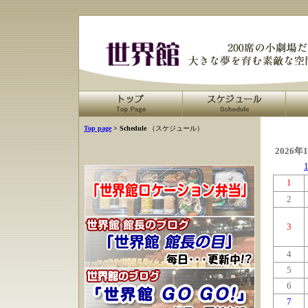
Top page
> Schedule
（スケジュール）
2026年
1
2
3
4
5
6
7