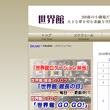
Top page
> Schedule
（スケジュール）
2026年
1
2
3
4
5