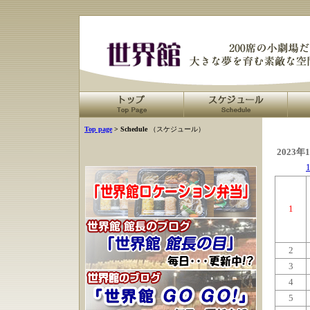
Top page
> Schedule
（スケジュール）
2023年
1
2
3
4
5